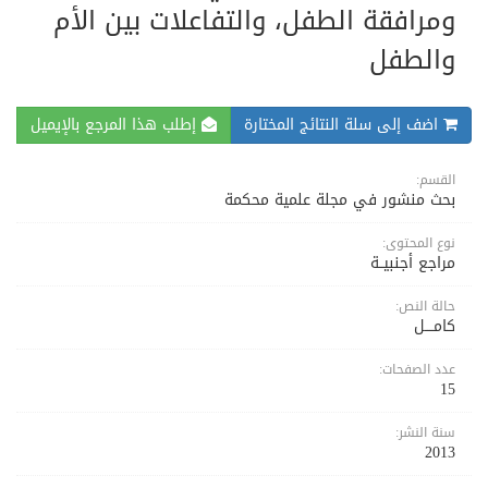
ومرافقة الطفل، والتفاعلات بين الأم
والطفل
اضف إلى سلة النتائج المختارة
إطلب هذا المرجع بالإيميل
القسم:
بحث منشور في مجلة علمية محكمة
نوع المحتوى:
مراجع أجنبيــة
حالة النص:
كامــــل
عدد الصفحات:
15
سنة النشر:
2013