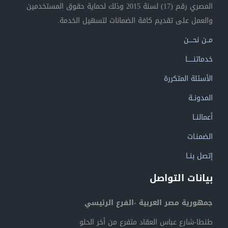
المصري رقم (17) لسنة 2015 وذلك لحماية حقوق المستخدمين
والعمل على تقديم كافة الضمانات لتسهيل الخدمة.
مــن نحــــن
خدماتنــــــا
الأسئلة المتكررة
المدونــة
أعمالنــا
الضمنـات
إتصل بنــا
بيانات التواصل
جمهورية مصر العربية -الفرع الرئيسي
طنطا-شارع عباس العقاد متفرع من أخر الحلو