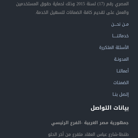
المصري رقم (17) لسنة 2015 وذلك لحماية حقوق المستخدمين
والعمل على تقديم كافة الضمانات لتسهيل الخدمة.
مــن نحــــن
خدماتنــــــا
الأسئلة المتكررة
المدونــة
أعمالنــا
الضمنـات
إتصل بنــا
بيانات التواصل
جمهورية مصر العربية -الفرع الرئيسي
طنطا-شارع عباس العقاد متفرع من أخر الحلو