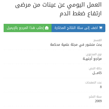
العمل اليومي عن عينات من مرضى
ارتفاع ضغط الدم
اضف إلى سلة النتائج المختارة
إطلب هذا المرجع بالإيميل
القسم:
بحث منشور في مجلة علمية محكمة
نوع المحتوى:
مراجع أجنبيــة
حالة النص:
كامــــل
عدد الصفحات:
8
سنة النشر:
2009