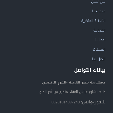
مــن نحــــن
خدماتنــــــا
الأسئلة المتكررة
المدونــة
أعمالنــا
الضمنـات
إتصل بنــا
بيانات التواصل
جمهورية مصر العربية -الفرع الرئيسي
طنطا-شارع عباس العقاد متفرع من أخر الحلو
تليفون-واتس: 00201014097240