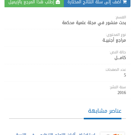
اضف إلى سلة النتائج المختارة
إطلب هذا المرجع بالإيميل
القسم:
بحث منشور في مجلة علمية محكمة
نوع المحتوى:
مراجع أجنبيــة
حالة النص:
كامــــل
عدد الصفحات:
5
سنة النشر:
2016
عناصر مشابهة