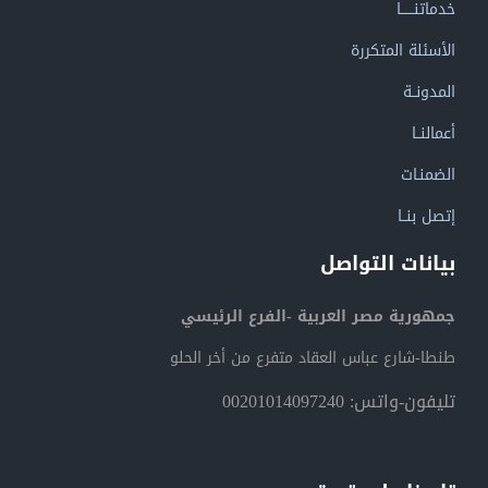
خدماتنــــــا
الأسئلة المتكررة
المدونــة
أعمالنــا
الضمنـات
إتصل بنــا
بيانات التواصل
جمهورية مصر العربية -الفرع الرئيسي
طنطا-شارع عباس العقاد متفرع من أخر الحلو
تليفون-واتس: 00201014097240