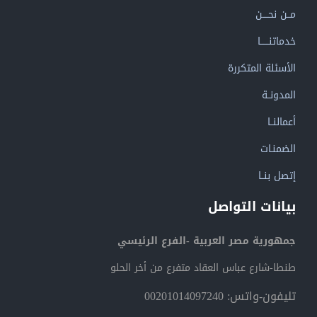
مــن نحــــن
خدماتنــــــا
الأسئلة المتكررة
المدونــة
أعمالنــا
الضمنـات
إتصل بنــا
بيانات التواصل
جمهورية مصر العربية -الفرع الرئيسي
طنطا-شارع عباس العقاد متفرع من أخر الحلو
تليفون-واتس: 00201014097240