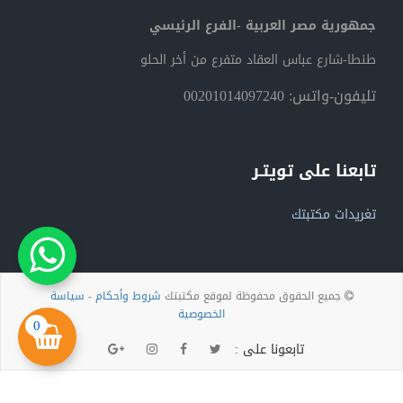
جمهورية مصر العربية -الفرع الرئيسي
طنطا-شارع عباس العقاد متفرع من أخر الحلو
تليفون-واتس: 00201014097240
تابعنا على تويتـر
تغريدات مكتبتك
جميع الحقوق محفوظة لموقع مكتبتك
شروط وأحكام
-
سياسة
الخصوصية
0
تابعونا على :