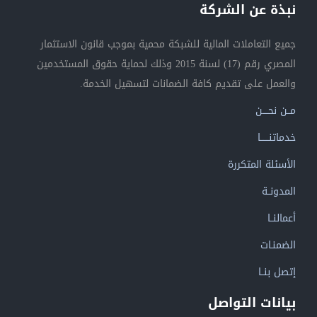
نبذة عن الشركة
جميع التعاملات المالية للشبكة محمية بموجب قانون الاستثمار
المصري رقم (17) لسنة 2015 وذلك لحماية حقوق المستخدمين
والعمل على تقديم كافة الضمانات لتسهيل الخدمة.
مــن نحــــن
خدماتنــــــا
الأسئلة المتكررة
المدونــة
أعمالنــا
الضمنـات
إتصل بنــا
بيانات التواصل