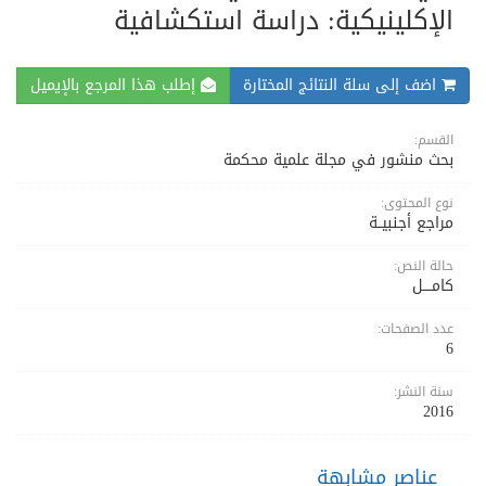
الإكلينيكية: دراسة استكشافية
اضف إلى سلة النتائج المختارة
إطلب هذا المرجع بالإيميل
القسم:
بحث منشور في مجلة علمية محكمة
نوع المحتوى:
مراجع أجنبيــة
حالة النص:
كامــــل
عدد الصفحات:
6
سنة النشر:
2016
عناصر مشابهة