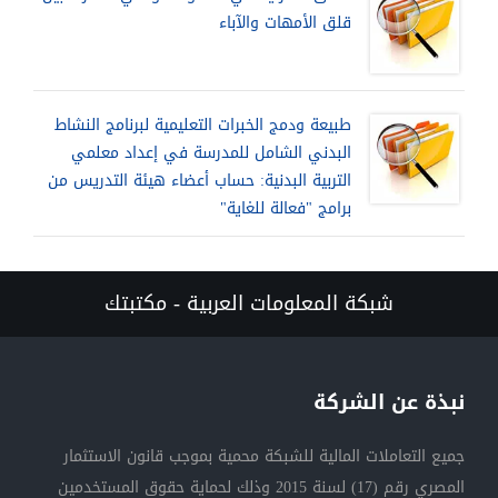
قلق الأمهات والآباء
طبيعة ودمج الخبرات التعليمية لبرنامج النشاط
البدني الشامل للمدرسة في إعداد معلمي
التربية البدنية: حساب أعضاء هيئة التدريس من
برامج "فعالة للغاية"
شبكة المعلومات العربية - مكتبتك
نبذة عن الشركة
جميع التعاملات المالية للشبكة محمية بموجب قانون الاستثمار
المصري رقم (17) لسنة 2015 وذلك لحماية حقوق المستخدمين