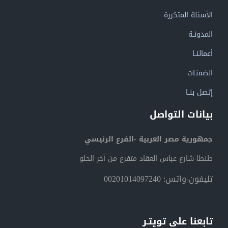
الأسئلة المتكررة
المدونــة
أعمالنــا
الضمنـات
إتصل بنــا
بيانات التواصل
جمهورية مصر العربية -الفرع الرئيسي
طنطا-شارع عباس العقاد متفرع من أخر الحلو
تليفون-واتس: 00201014097240
تابعنا على تويتـر