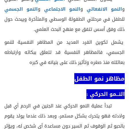
و
النمو الانفعالي
و
النمو الاجتماعي
و
النمو الجسمي
للطفل في مرحلتي الطفولة الوسطي والمتأخرة ويبحث حول
ذلك وفق أسس تتفق مع منهج البحث العلمي.
يشمل تكوين الفرد العديد من المظاهر النفسية للنمو
الجسمي، فالمظاهر النفسية قد تتعلق ببكائه وارتباطه
بعائلته منذ صغره وتأثير ذلك على بنيانه في كبره
مظاهر نمو الطفل
النـــمو الحركي :
تبدأ عملية النمو الحركي عند الجنين في الرحم أي قبل
ولادته فهو يتحرك بشكل مستمر، وبعد ذلك عندما يولد يقوم
بالحبو ثم الوقوف ثم السير دون مساعدة أي شخص له، ويؤثر