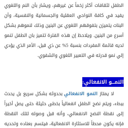
الطفل لثقافات أكثر زخماً عن غيرهم، ويشار بأن النم واللغوي
يفيد في كافة النواحي العقلية والجسمانية والنفسية، وأن
البنات يتميزن بتفوقهم اللغوي عن البنين وذلك لنموهم بشكل
أسرع من البنين. ويلاحظ إن هذه الفترة تتميز بان الطفل تنمو
لديه قائمة المفردات بنسبة 5% عن ذي قبل، الأمر الذي يؤدي
إلي نمو قدرته في التعبير اللغوي والشفوي.
النمـــو الانفعالي:
لا يمتاز
النمو الانفعالي
بحدوثه بشكل سريع بل يحدث
ببطء، ويتم نضج الطفل انفعالياً بخطى حثيثة حتى يصل أخيراً
إلى نقطة النضج الانفعالي، وأنه قبل وصوله لتلك النقطة
فإنه يكون محطاً للاستثارة الانفعالية، فيتسم بعناده وتحديه