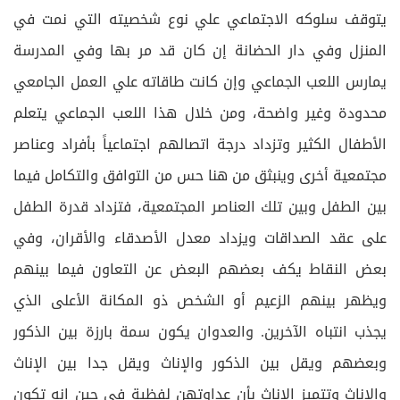
يتوقف سلوكه الاجتماعي علي نوع شخصيته التي نمت في
المنزل وفي دار الحضانة إن كان قد مر بها وفي المدرسة
يمارس اللعب الجماعي وإن كانت طاقاته علي العمل الجامعي
محدودة وغير واضحة، ومن خلال هذا اللعب الجماعي يتعلم
الأطفال الكثير وتزداد درجة اتصالهم اجتماعياً بأفراد وعناصر
مجتمعية أخرى وينبثق من هنا حس من التوافق والتكامل فيما
بين الطفل وبين تلك العناصر المجتمعية، فتزداد قدرة الطفل
على عقد الصداقات ويزداد معدل الأصدقاء والأقران، وفي
بعض النقاط يكف بعضهم البعض عن التعاون فيما بينهم
ويظهر بينهم الزعيم أو الشخص ذو المكانة الأعلى الذي
يجذب انتباه الآخرين. والعدوان يكون سمة بارزة بين الذكور
وبعضهم ويقل بين الذكور والإناث ويقل جدا بين الإناث
والإناث وتتميز الإناث بأن عداوتهن لفظية في حين انه تكون