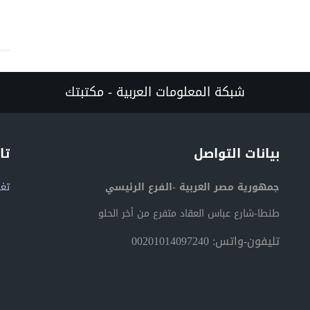
شبكة المعلومات العربية - مكتبتك
بيانات التواصل
تا
جمهورية مصر العربية -الفرع الرئيسي
تغر
طنطا-شارع عباس العقاد متفرع من أخر الحلو
تليفون-واتس: 00201014097240