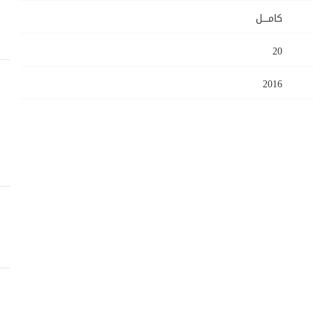
كامــــل
20
2016