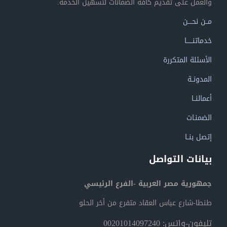
والعمل على تقديم كافة الضمانات لتسهيل الخدمة.
مــن نحــــن
خدماتنــــــا
الأسئلة المتكررة
المدونــة
أعمالنــا
الضمنـات
إتصل بنــا
بيانات التواصل
جمهورية مصر العربية -الفرع الرئيسي
طنطا-شارع عباس العقاد متفرع من أخر الحلو
تليفون-واتس: 00201014097240