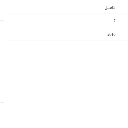
كامــــل
7
2016