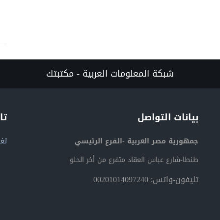
شبكة المعلومات العربية - مكتبتك
بيانات التواصل
تا
جمهورية مصر العربية -الفرع الرئيسي
تغر
طنطا-شارع عباس العقاد متفرع من أخر الحلو
تليفون-واتس: 00201014097240