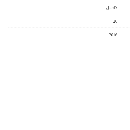
كامــــل
26
2016