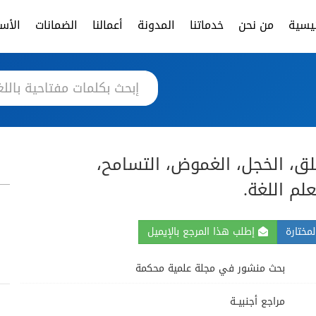
ئيسية
من نحن
خدماتنا
المدونة
أعمالنا
الضمانات
الأسئ
قلق، الخجل، الغموض، التسامح،
لم اللغة.
مختارة
إطلب هذا المرجع بالإيميل
بحث منشور في مجلة علمية محكمة
مراجع أجنبيــة