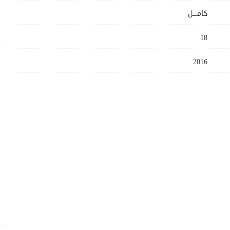
كامــــل
18
2016