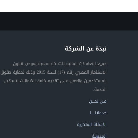
نبذة عن الشركة
جميع التعاملات المالية للشبكة محمية بموجب قانون
الاستثمار المصري رقم (17) لسنة 2015 وذلك لحماية حقوق
المستخدمين والعمل على تقديم كافة الضمانات لتسهيل
الخدمة.
مــن نحــــن
خدماتنــــــا
الأسئلة المتكررة
المدونــة