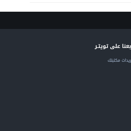
بعنا على تويتـر
يدات مكتبتك