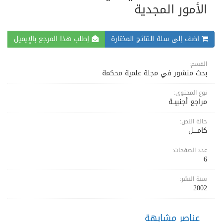
الأمور المجدية
اضف إلى سلة النتائج المختارة
إطلب هذا المرجع بالإيميل
القسم:
بحث منشور في مجلة علمية محكمة
نوع المحتوى:
مراجع أجنبيــة
حالة النص:
كامــــل
عدد الصفحات:
6
سنة النشر:
2002
عناصر مشابهة