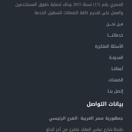
المصري رقم (17) لسنة 2015 وذلك لحماية حقوق المستخدمين
والعمل على تقديم كافة الضمانات لتسهيل الخدمة.
مــن نحــــن
خدماتنــــــا
الأسئلة المتكررة
المدونــة
أعمالنــا
الضمنـات
إتصل بنــا
بيانات التواصل
جمهورية مصر العربية -الفرع الرئيسي
طنطا-شارع عباس العقاد متفرع من أخر الحلو