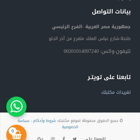
بيانات التواصل
جمهورية مصر العربية -الفرع الرئيسي
طنطا-شارع عباس العقاد متفرع من أخر الحلو
تليفون-واتس: 00201014097240
تابعنا على تويتـر
تغريدات مكتبتك
جميع الحقوق محفوظة لموقع مكتبتك
شروط وأحكام
-
سياسة
الخصوصية
0
تابعونا على :