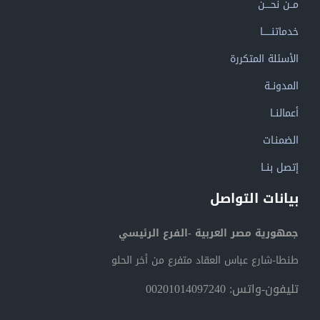
مــن نحــــن
خدماتنــــــا
الأسئلة المتكررة
المدونــة
أعمالنــا
الضمنـات
إتصل بنــا
بيانات التواصل
جمهورية مصر العربية -الفرع الرئيسي
طنطا-شارع عباس العقاد متفرع من أخر الحلو
تليفون-واتس: 00201014097240