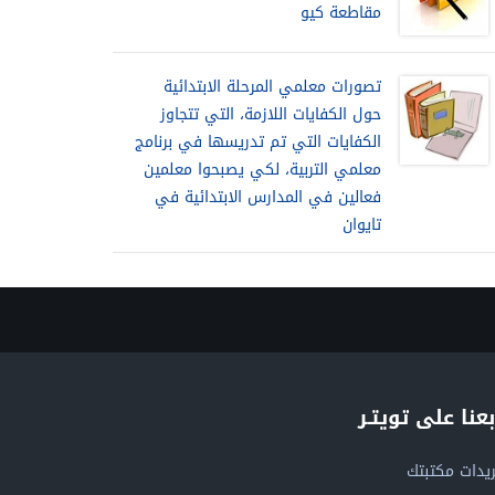
مقاطعة كيو
تصورات معلمي المرحلة الابتدائية
حول الكفايات اللازمة، التي تتجاوز
الكفايات التي تم تدريسها في برنامج
معلمي التربية، لكي يصبحوا معلمين
فعالين في المدارس الابتدائية في
تايوان
بعنا على تويتـر
يدات مكتبتك