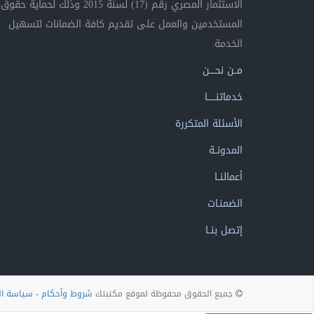
الاستثمار المصري رقم (17) لسنة 2015 وذلك لحماية حقوق
المستخدمين والعمل على تقديم كافة الضمانات لتسهيل
الخدمة.
مــن نحــــن
خدماتنــــــا
الأسئلة المتكررة
المدونــة
أعمالنــا
الضمنـات
إتصل بنــا
جميع الحقوق محفوظة لموقع مكتبتك
شروط وأحكام
-
سياسة ا