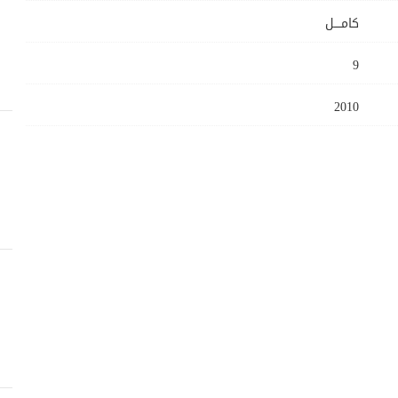
كامــــل
9
2010