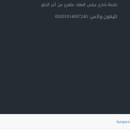
طنطا-شارع عباس العقاد متفرع من أخر الحلو
تليفون-واتس: 00201014097240
لخصوصية