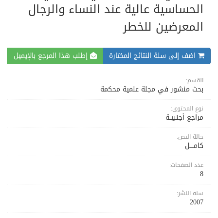
الحساسية عالية عند النساء والرجال
المعرضين للخطر
اضف إلى سلة النتائج المختارة
إطلب هذا المرجع بالإيميل
القسم:
بحث منشور في مجلة علمية محكمة
نوع المحتوى:
مراجع أجنبيــة
حالة النص:
كامــــل
عدد الصفحات:
8
سنة النشر:
2007