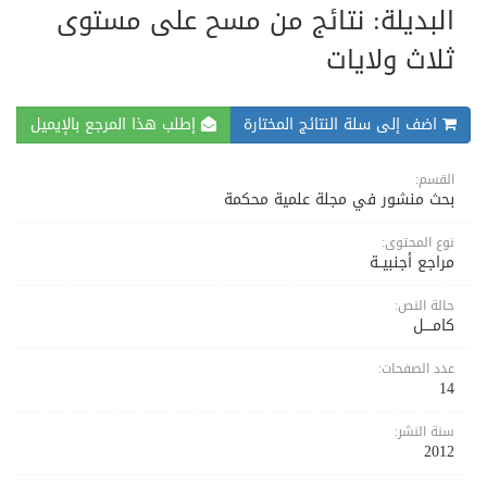
البديلة: نتائج من مسح على مستوى
ثلاث ولايات
اضف إلى سلة النتائج المختارة
إطلب هذا المرجع بالإيميل
القسم:
بحث منشور في مجلة علمية محكمة
نوع المحتوى:
مراجع أجنبيــة
حالة النص:
كامــــل
عدد الصفحات:
14
سنة النشر:
2012