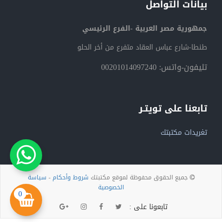
بيانات التواصل
جمهورية مصر العربية -الفرع الرئيسي
طنطا-شارع عباس العقاد متفرع من أخر الحلو
تليفون-واتس: 00201014097240
تابعنا على تويتـر
تغريدات مكتبتك
جميع الحقوق محفوظة لموقع مكتبتك
شروط وأحكام
-
سياسة
الخصوصية
0
تابعونا على :