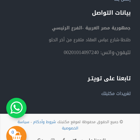
بيانات التواصل
جمهورية مصر العربية -الفرع الرئيسي
طنطا-شارع عباس العقاد متفرع من أخر الحلو
تليفون-واتس: 00201014097240
تابعنا على تويتـر
تغريدات مكتبتك
جميع الحقوق محفوظة لموقع مكتبتك
شروط وأحكام
-
سياسة
الخصوصية
0