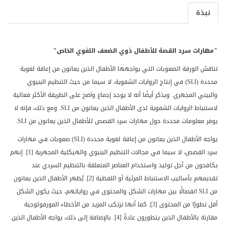
نبذة
"مهارات سرد القصة للأطفال ذوي الضعف اللغوي الخاص"
تناقش الورقة الصعوبات التي يواجهها الأطفال الذين يعانون من إعاقة لغوية
محددة (
SLI
) في إنتاج الروايات الشفوية، لا سيما من حيث التنظيم البنيوي
والبيني المجهري. ويذكر أيضًا أنه لا يوجد إجماع واضح على الطريقة الأكثر فعالية
لاستنباط الروايات الشفوية لدى الأطفال الذين يعانون من
SLI
. ومع ذلك، فإنه لا
يوفر معلومات محددة حول مهارات سرد القصص للأطفال الذين يعانون من
SLI
.
يواجه الأطفال الذين يعانون من إعاقة لغوية محددة (
SLI
) صعوبات في مهارات
سرد القصص، لا سيما في مجالات التنظيم البنيوي والهيكلية المجهرية [1]. إنهم
يكافحون من أجل توليد واستخدام العناصر المتعلقة بالتنظيم السردي عند
تقديمهم بأساليب الاستنباط المرئية أو اللفظية [2]. يُظهر الأطفال الذين يعانون
من
SLI
انفصالًا بين مهارات الشكل والمحتوى في رواياتهم، حيث يكون الشكل
أقل تطورًا من المحتوى [3]. كما أنها ترتكب المزيد من الأخطاء المورفولوجية
مقارنة بالأطفال الذين يتطورون عادةً [4]. بالإضافة إلى ذلك، يواجه الأطفال الذين