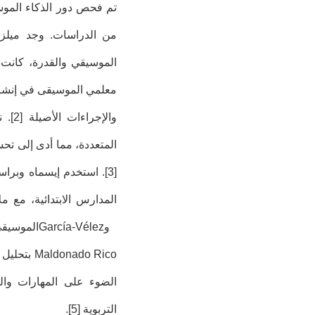
تم فحص دور الذكاء الموس
من الدراسات. وجد ميلز 
معلمي الموسيقى في إنشاء 
والإجراءات الأصيلة [2]. نفذت
المتعددة، مما أدى إلى تح
[3]. استخدم إيسماه وبرا
المدارس الابتدائية، مع م
و
García-Vélez
الموسيقي
Maldonado Rico
بتحليل 
الضوء على المهارات وال
التربوية [5].