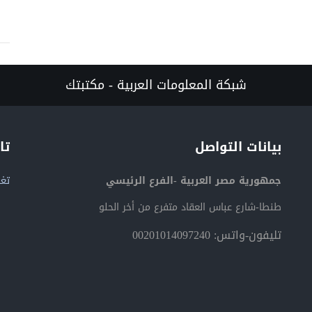
شبكة المعلومات العربية - مكتبتك
بيانات التواصل
تا
جمهورية مصر العربية -الفرع الرئيسي
تغر
طنطا-شارع عباس العقاد متفرع من أخر الحلو
تليفون-واتس: 00201014097240