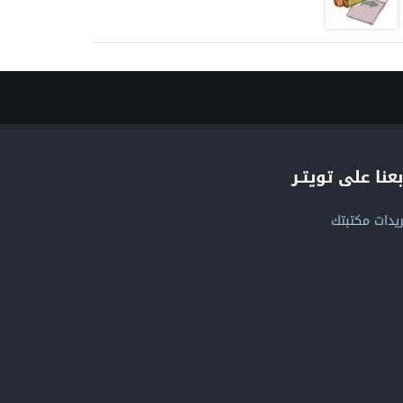
بعنا على تويتـر
يدات مكتبتك