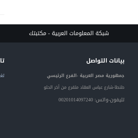
شبكة المعلومات العربية - مكتبتك
بيانات التواصل
تا
جمهورية مصر العربية -الفرع الرئيسي
تغر
طنطا-شارع عباس العقاد متفرع من أخر الحلو
تليفون-واتس: 00201014097240