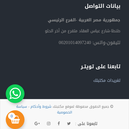
بيانات التواصل
جمهورية مصر العربية -الفرع الرئيسي
طنطا-شارع عباس العقاد متفرع من أخر الحلو
تليفون-واتس: 00201014097240
تابعنا على تويتـر
تغريدات مكتبتك
جميع الحقوق محفوظة لموقع مكتبتك
شروط وأحكام
-
سياسة
الخصوصية
0
تابعونا على :