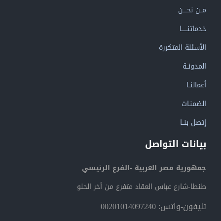
مــن نحــــن
خدماتنــــــا
الأسئلة المتكررة
المدونــة
أعمالنــا
الضمنـات
إتصل بنــا
بيانات التواصل
جمهورية مصر العربية -الفرع الرئيسي
طنطا-شارع عباس العقاد متفرع من أخر الحلو
تليفون-واتس: 00201014097240