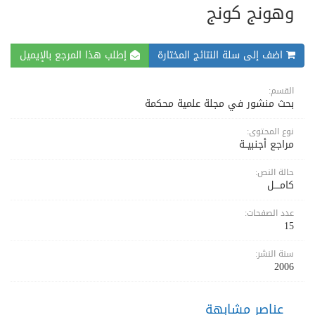
وهونج كونج
اضف إلى سلة النتائج المختارة
إطلب هذا المرجع بالإيميل
القسم:
بحث منشور في مجلة علمية محكمة
نوع المحتوى:
مراجع أجنبيــة
حالة النص:
كامــــل
عدد الصفحات:
15
سنة النشر:
2006
عناصر مشابهة