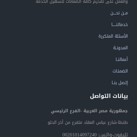
والعمل على تقديم كافة الضمانات لتسهيل الخدمة.
مــن نحــــن
خدماتنــــــا
الأسئلة المتكررة
المدونــة
أعمالنــا
الضمنـات
إتصل بنــا
بيانات التواصل
جمهورية مصر العربية -الفرع الرئيسي
طنطا-شارع عباس العقاد متفرع من أخر الحلو
تليفون-واتس: 00201014097240