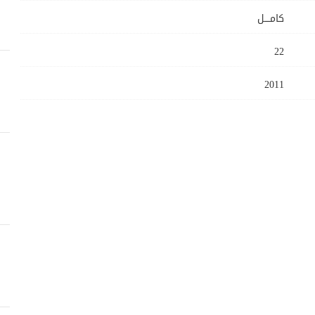
كامــــل
22
2011