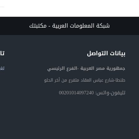
شبكة المعلومات العربية - مكتبتك
بيانات التواصل
تا
جمهورية مصر العربية -الفرع الرئيسي
تغر
طنطا-شارع عباس العقاد متفرع من أخر الحلو
تليفون-واتس: 00201014097240