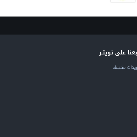
بعنا على تويتـر
يدات مكتبتك