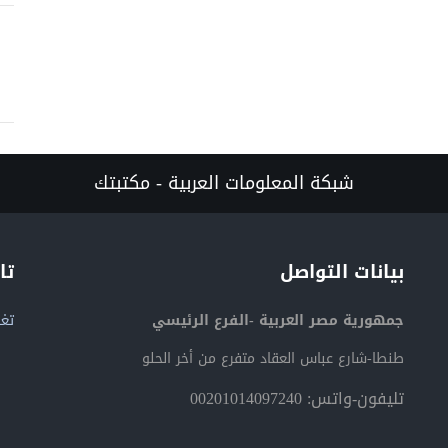
شبكة المعلومات العربية - مكتبتك
بيانات التواصل
تا
جمهورية مصر العربية -الفرع الرئيسي
تغر
طنطا-شارع عباس العقاد متفرع من أخر الحلو
تليفون-واتس: 00201014097240