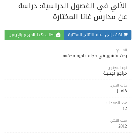
الآلي في الفصول الدراسية: دراسة
عن مدارس غانا المختارة
اضف إلى سلة النتائج المختارة
إطلب هذا المرجع بالإيميل
القسم:
بحث منشور في مجلة علمية محكمة
نوع المحتوى:
مراجع أجنبيــة
حالة النص:
كامــــل
عدد الصفحات:
12
سنة النشر:
2012