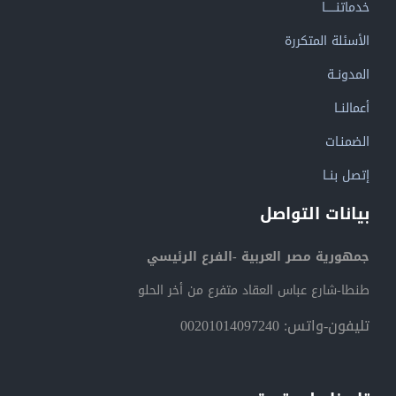
خدماتنــــــا
الأسئلة المتكررة
المدونــة
أعمالنــا
الضمنـات
إتصل بنــا
بيانات التواصل
جمهورية مصر العربية -الفرع الرئيسي
طنطا-شارع عباس العقاد متفرع من أخر الحلو
تليفون-واتس: 00201014097240