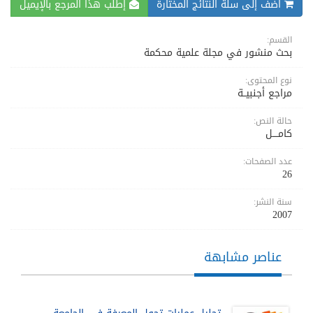
اضف إلى سلة النتائج المختارة
إطلب هذا المرجع بالإيميل
القسم:
بحث منشور في مجلة علمية محكمة
نوع المحتوى:
مراجع أجنبيــة
حالة النص:
كامــــل
عدد الصفحات:
26
سنة النشر:
2007
عناصر مشابهة