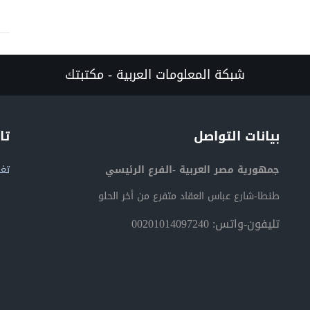
شبكة المعلومات العربية - مكتبتك
بيانات التواصل
تا
جمهورية مصر العربية -الفرع الرئيسي
تغر
طنطا-شارع عباس العقاد متفرع من أخر الحلو
تليفون-واتس: 00201014097240