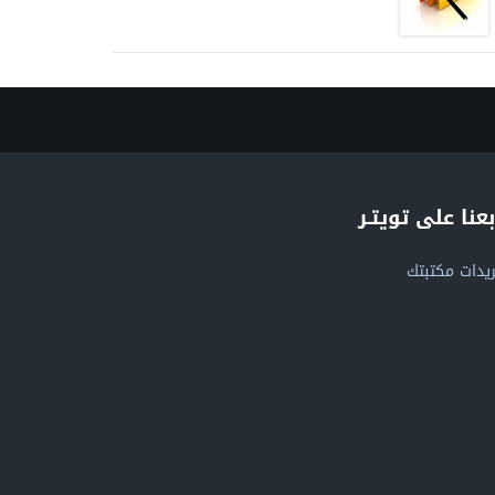
بعنا على تويتـر
يدات مكتبتك