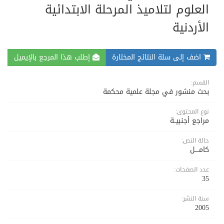
العلوم لتلاميذ المرحلة الابتدائية
الأردنية
اضف إلى سلة النتائج المختارة
إطلب هذا المرجع بالإيميل
القسم:
بحث منشور في مجلة علمية محكمة
نوع المحتوى:
مراجع أجنبيــة
حالة النص:
كامــــل
عدد الصفحات:
35
سنة النشر:
2005