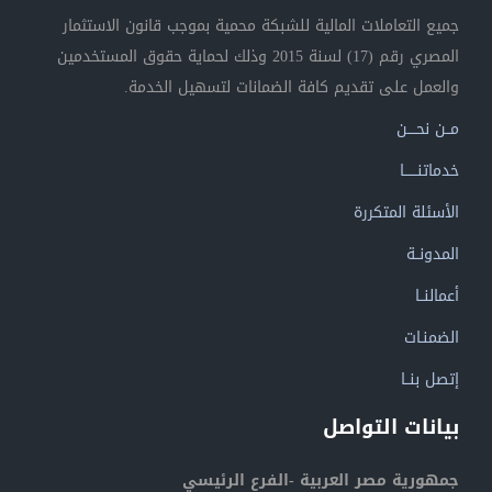
جميع التعاملات المالية للشبكة محمية بموجب قانون الاستثمار
المصري رقم (17) لسنة 2015 وذلك لحماية حقوق المستخدمين
والعمل على تقديم كافة الضمانات لتسهيل الخدمة.
مــن نحــــن
خدماتنــــــا
الأسئلة المتكررة
المدونــة
أعمالنــا
الضمنـات
إتصل بنــا
بيانات التواصل
جمهورية مصر العربية -الفرع الرئيسي