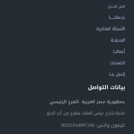
مــن نحــــن
خدماتنــــــا
الأسئلة المتكررة
المدونــة
أعمالنــا
الضمنـات
إتصل بنــا
بيانات التواصل
جمهورية مصر العربية -الفرع الرئيسي
طنطا-شارع عباس العقاد متفرع من أخر الحلو
تليفون-واتس: 00201014097240