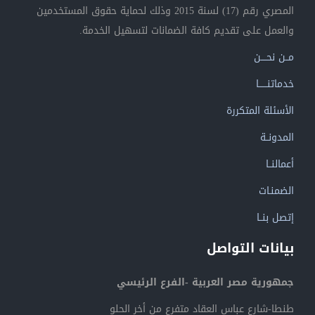
المصري رقم (17) لسنة 2015 وذلك لحماية حقوق المستخدمين
والعمل على تقديم كافة الضمانات لتسهيل الخدمة.
مــن نحــــن
خدماتنــــــا
الأسئلة المتكررة
المدونــة
أعمالنــا
الضمنـات
إتصل بنــا
بيانات التواصل
جمهورية مصر العربية -الفرع الرئيسي
طنطا-شارع عباس العقاد متفرع من أخر الحلو