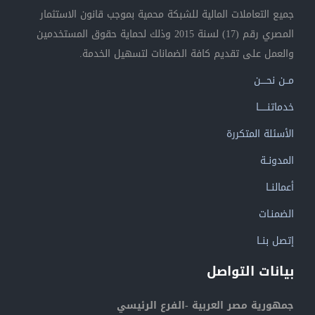
جميع التعاملات المالية للشبكة محمية بموجب قانون الاستثمار
المصري رقم (17) لسنة 2015 وذلك لحماية حقوق المستخدمين
والعمل على تقديم كافة الضمانات لتسهيل الخدمة.
مــن نحــــن
خدماتنــــــا
الأسئلة المتكررة
المدونــة
أعمالنــا
الضمنـات
إتصل بنــا
بيانات التواصل
جمهورية مصر العربية -الفرع الرئيسي