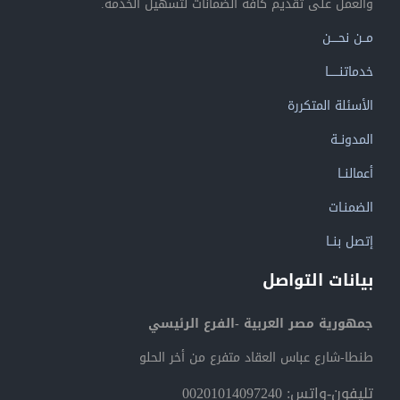
والعمل على تقديم كافة الضمانات لتسهيل الخدمة.
مــن نحــــن
خدماتنــــــا
الأسئلة المتكررة
المدونــة
أعمالنــا
الضمنـات
إتصل بنــا
بيانات التواصل
جمهورية مصر العربية -الفرع الرئيسي
طنطا-شارع عباس العقاد متفرع من أخر الحلو
تليفون-واتس: 00201014097240