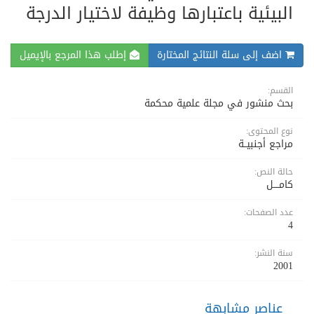
البيئية باعتبارها وظيفة لاختيار الدرجة
اضف إلى سلة النتائج المختارة
إطلب هذا المرجع بالإيميل
القسم:
بحث منشور في مجلة علمية محكمة
نوع المحتوى:
مراجع أجنبيــة
حالة النص:
كامــــل
عدد الصفحات:
4
سنة النشر:
2001
عناصر مشابهة