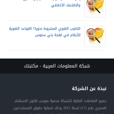
والاقتصاد الأخلاقي
التناوب اللغوي المشروط نحويا؟ القواعد اللغوية
للأرقام في لهجة بني سنوس
شبكة المعلومات العربية - مكتبتك
نبذة عن الشركة
جميع التعاملات المالية للشبكة محمية بموجب قانون الاستثمار
المصري رقم (17) لسنة 2015 وذلك لحماية حقوق المستخدمين