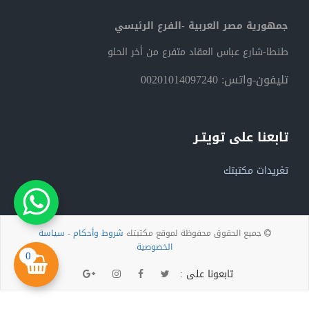
جمهورية مصر العربية -الفرع الرئيسي
طنطا-شارع عباس العقاد متفرع من أخر الحلو
تليفون-واتس: 00201014097240
تابعنا على تويتـر
تغريدات مكتبتك
جميع الحقوق محفوظة لموقع مكتبتك
شروط وأحكام
-
سياسة
الخصوصية
0
تابعونا على :