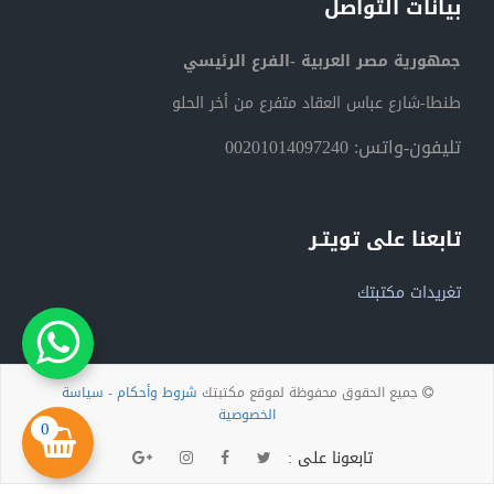
بيانات التواصل
جمهورية مصر العربية -الفرع الرئيسي
طنطا-شارع عباس العقاد متفرع من أخر الحلو
تليفون-واتس: 00201014097240
تابعنا على تويتـر
تغريدات مكتبتك
جميع الحقوق محفوظة لموقع مكتبتك
شروط وأحكام
-
سياسة
الخصوصية
0
تابعونا على :