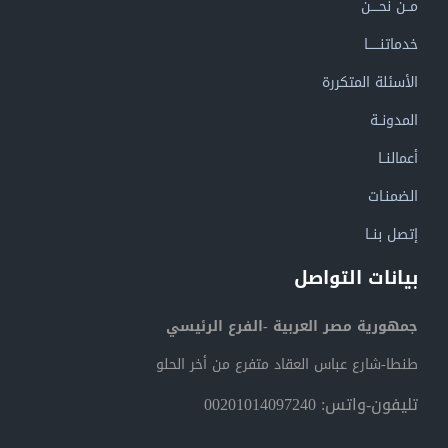
مــن نحــــن
خدماتنــــــا
الأسئلة المتكررة
المدونــة
أعمالنــا
الضمنـات
إتصل بنــا
بيانات التواصل
جمهورية مصر العربية -الفرع الرئيسي
طنطا-شارع عباس العقاد متفرع من أخر الحلو
تليفون-واتس: 00201014097240