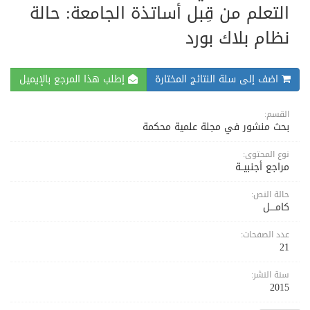
التعلم من قِبل أساتذة الجامعة: حالة
نظام بلاك بورد
اضف إلى سلة النتائج المختارة
إطلب هذا المرجع بالإيميل
القسم:
بحث منشور في مجلة علمية محكمة
نوع المحتوى:
مراجع أجنبيــة
حالة النص:
كامــــل
عدد الصفحات:
21
سنة النشر:
2015