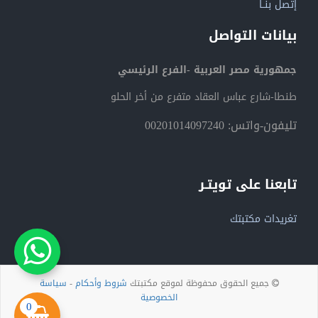
إتصل بنــا
بيانات التواصل
جمهورية مصر العربية -الفرع الرئيسي
طنطا-شارع عباس العقاد متفرع من أخر الحلو
تليفون-واتس: 00201014097240
تابعنا على تويتـر
تغريدات مكتبتك
جميع الحقوق محفوظة لموقع مكتبتك
شروط وأحكام
-
سياسة
الخصوصية
0