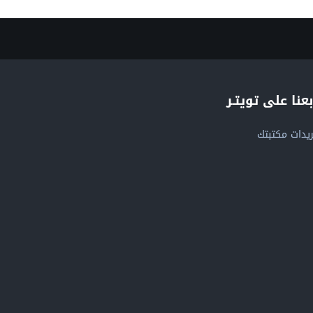
بعنا على تويتـر
يدات مكتبتك