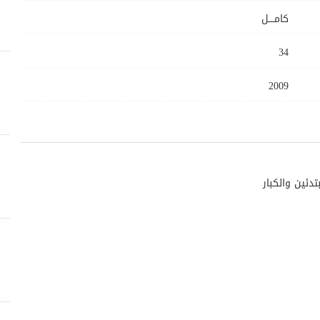
كامــــل
34
2009
تدئين والكبار