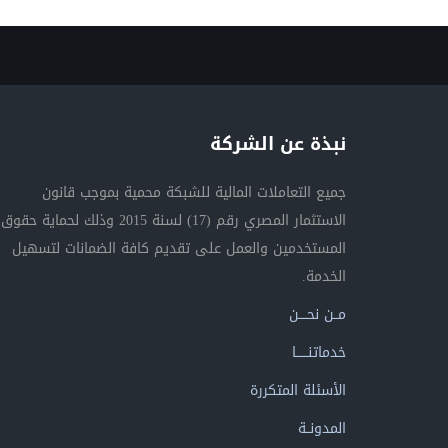
نبذة عن الشركة
جميع التعاملات المالية للشبكة محمية بموجب قانون
الاستثمار المصري رقم (17) لسنة 2015 وذلك لحماية حقوق
المستخدمين والعمل على تقديم كافة الضمانات لتسهيل
الخدمة.
مــن نحــــن
خدماتنــــــا
الأسئلة المتكررة
المدونــة