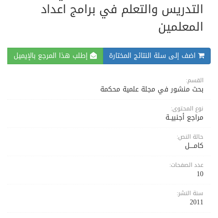
التدريس والتعلم في برامج اعداد
المعلمين
اضف إلى سلة النتائج المختارة
إطلب هذا المرجع بالإيميل
القسم:
بحث منشور في مجلة علمية محكمة
نوع المحتوى:
مراجع أجنبيــة
حالة النص:
كامــــل
عدد الصفحات:
10
سنة النشر:
2011