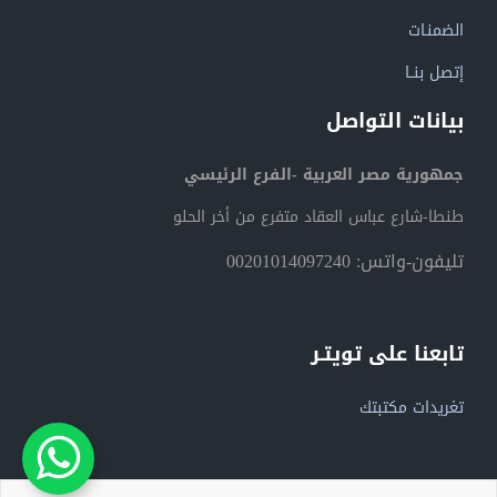
الضمنـات
إتصل بنــا
بيانات التواصل
جمهورية مصر العربية -الفرع الرئيسي
طنطا-شارع عباس العقاد متفرع من أخر الحلو
تليفون-واتس: 00201014097240
تابعنا على تويتـر
تغريدات مكتبتك