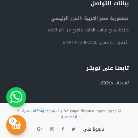
بيانات التواصل
جمهورية مصر العربية -الفرع الرئيسي
طنطا-شارع عباس العقاد متفرع من أخر الحلو
تليفون-واتس: 00201014097240
تابعنا على تويتـر
تغريدات مكتبتك
جميع الحقوق محفوظة لموقع مكتبتك
شروط وأحكام
-
سياسة
الخصوصية
0
تابعونا على :