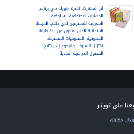
أثر المشاركة لفترة طويلة في برنامج
المهارات الاجتماعية السلوكية
المعرفية للمحترفين لدي طلاب المرحلة
الابتدائية الذين يعانون من الاضطرابات
السلوكية، السلوكيات المتسرعة،
اختزال السلوك، والرجوع إلى نتائج
الفصول الدراسية العادية
بعنا على تويتـر
يدات مكتبتك