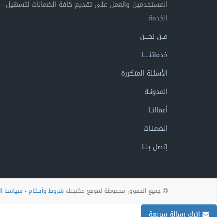
المستخدمين والعمل على تقديم كافة الضمانات لتسهيل
الخدمة.
مــن نحــــن
خدماتنــــــا
الأسئلة المتكررة
المدونــة
أعمالنــا
الضمنـات
إتصل بنــا
جميع الحقوق محفوظة لموقع مكتبتك
شروط وأحكام
-
سياسة ا
إترك رسالة سريعة