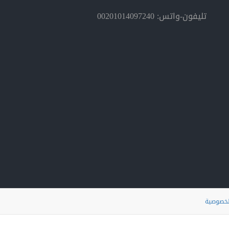
تليفون-واتس: 00201014097240
لخصوصية