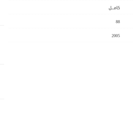
كامــــل
88
2005