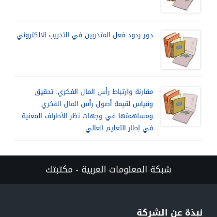
دور ردود فعل المتدربين في التدريب الالكتروني
مقارنة وارتباط رأس المال الفكري: تحقيق
وقياس لقيمة أصول رأس المال الفكري
ومساهمتها في وجهات نظر الأطراف المعنية
في إطار التعليم العالي
شبكة المعلومات العربية - مكتبتك
نبذة عن الشركة