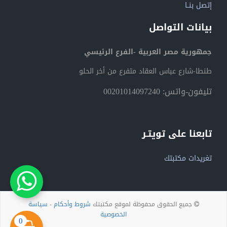
إتصل بنــا
بيانات التواصل
جمهورية مصر العربية -الفرع الرئيسي
طنطا-شارع عباس العقاد متفرع من أخر الحلو
تليفون-واتس: 00201014097240
تابعنا على تويتـر
تغريدات مكتبتك
جميع الحقوق محفوظة لموقع مكتبتك
شروط وأحكام
-
سياسة
الخصوصية
0