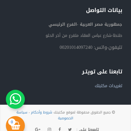
بيانات التواصل
جمهورية مصر العربية -الفرع الرئيسي
طنطا-شارع عباس العقاد متفرع من أخر الحلو
تليفون-واتس: 00201014097240
تابعنا على تويتـر
تغريدات مكتبتك
جميع الحقوق محفوظة لموقع مكتبتك
شروط وأحكام
-
سياسة
الخصوصية
0
تابعونا على :