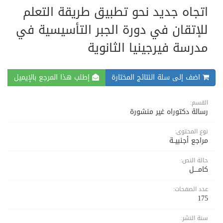
اتجاه جديد نحو تطبيق طريقة التعلم
للإتقان في دورة الجبر التأسيسية في
مدرسة فيرجينيا الثانوية
اضف إلى سلة النتائج المختارة
إطلب هذا المرجع بالإيميل
القسم:
رسالة دكتوراه غير منشورة
نوع المحتوى:
مراجع أجنبيــة
حالة النص:
كامــــل
عدد الصفحات:
175
سنة النشر: