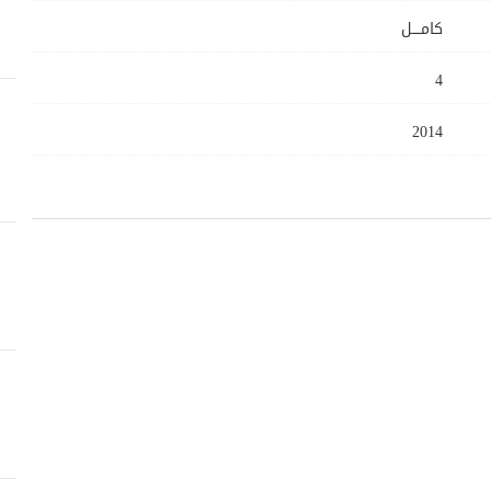
كامــــل
4
2014