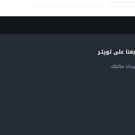
بعنا على تويتـر
يدات مكتبتك