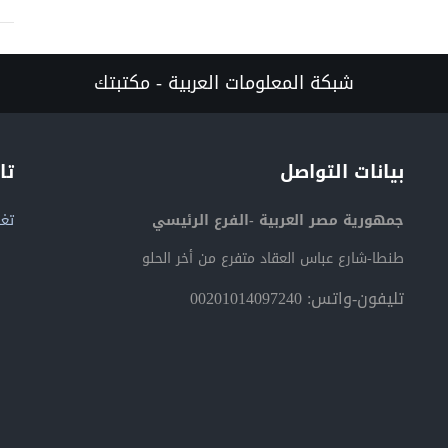
شبكة المعلومات العربية - مكتبتك
بيانات التواصل
تا
جمهورية مصر العربية -الفرع الرئيسي
تغر
طنطا-شارع عباس العقاد متفرع من أخر الحلو
تليفون-واتس: 00201014097240