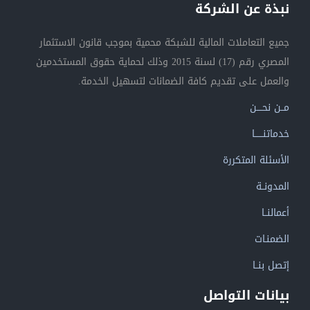
نبذة عن الشركة
جميع التعاملات المالية للشبكة محمية بموجب قانون الاستثمار
المصري رقم (17) لسنة 2015 وذلك لحماية حقوق المستخدمين
والعمل على تقديم كافة الضمانات لتسهيل الخدمة.
مــن نحــــن
خدماتنــــــا
الأسئلة المتكررة
المدونــة
أعمالنــا
الضمنـات
إتصل بنــا
بيانات التواصل