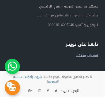
جمهورية مصر العربية -الفرع الرئيسي
طنطا-شارع عباس العقاد متفرع من أخر الحلو
تليفون-واتس: 00201014097240
تابعنا على تويتـر
تغريدات مكتبتك
جميع الحقوق محفوظة لموقع مكتبتك
شروط وأحكام
-
سياسة
الخصوصية
0
تابعونا على :