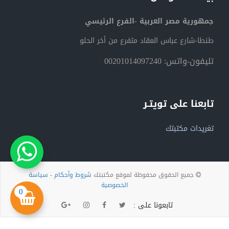
جمهورية مصر العربية -الفرع الرئيسي
طنطا-شارع عباس العقاد متفرع من أخر الحلو
تليفون-واتس: 00201014097240
تابعنا على تويتـر
تغريدات مكتبتك
جميع الحقوق محفوظة لموقع مكتبتك
شروط وأحكام
-
سياسة
الخصوصية
0
تابعونا على :